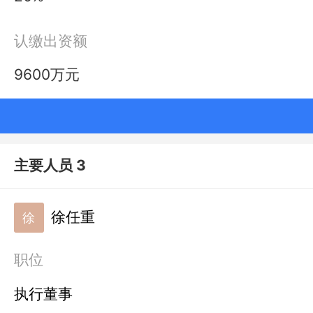
认缴出资额
9600万元
主要人员 3
徐任重
徐
职位
执行董事