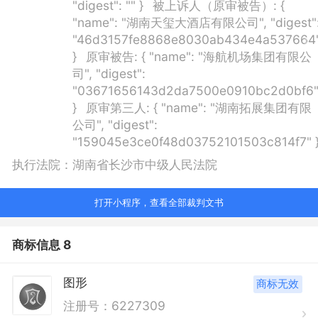
"digest": "" }
被上诉人（原审被告）:
{
"name": "湖南天玺大酒店有限公司", "digest"
"46d3157fe8868e8030ab434e4a537664
}
原审被告:
{ "name": "海航机场集团有限公
司", "digest":
"03671656143d2da7500e0910bc2d0bf6
}
原审第三人:
{ "name": "湖南拓展集团有限
公司", "digest":
"159045e3ce0f48d03752101503c814f7" 
执行法院：
湖南省长沙市中级人民法院
打开小程序，查看全部裁判文书
商标信息 8
图形
商标无效
注册号：6227309