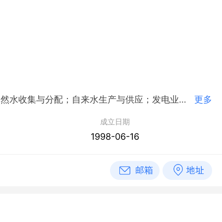
简介：辽宁省水资源管理和生态环保产业集团有限责任公司,1998年06月16日成立，经营范围包括许可项目：天然水收集与分配；自来水生产与供应；发电业务、输电业务、供（配）电业务；建设工程勘察；建设工程设计；建设工程施工；建设工程监理；危险废物经营。（依法须经批准的项目，经相关部门批准后方可开展经营活动，具体经营项目以相关部门批准文件或许可证件为准）一般项目：灌溉服务；水资源管理；防洪除涝设施管理；节能管理服务；以自有资金从事投资活动；水污染治理；污水处理及其再生利用；固体废物治理；住房租赁；非居住房地产租赁。（除依法须经批准的项目外，凭营业执照依法自主开展经营活动）
更多
成立日期
1998-06-16