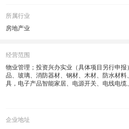
所属行业
房地产业
经营范围
物业管理；投资兴办实业（具体项目另行申报
品、玻璃、消防器材、钢材、木材、防水材料
具，电子产品智能家居、电源开关、电线电缆
讯器材、扫描设备、建筑声学光学材料、日用
售；国内贸易；经营进出口业务。^涂料、烟
企业地址