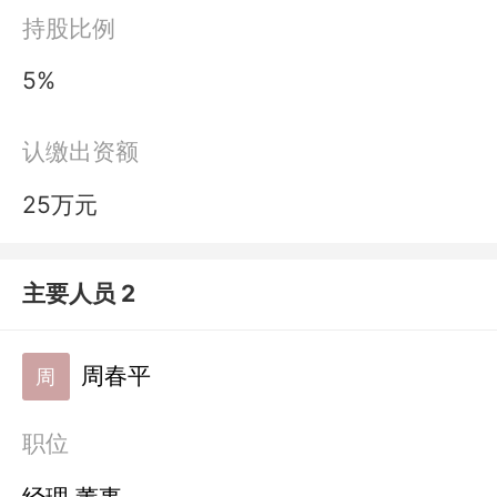
持股比例
5%
认缴出资额
25万元
主要人员 2
周春平
周
职位