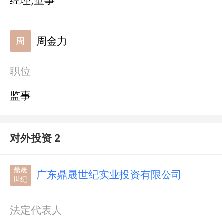
经理,董事
周金力
周
职位
监事
对外投资 2
鼎晟
广东鼎晟世纪实业投资有限公司
世纪
法定代表人