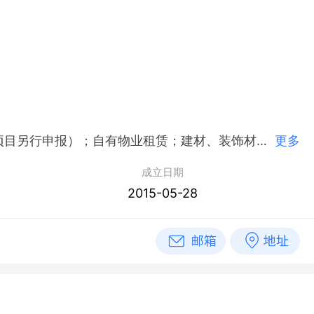
简介：大成志慧（深圳）控股有限公司,2015年05月28日成立，经营范围包括物业管理；投资兴办实业（具体项目另行申报）；自有物业租赁；建材、装饰材料、建筑节能材料、不锈钢材料、铝合金材料、石材、陶瓷产品、玻璃、消防器材、钢材、木材、防水材料、厨柜、衣柜、墙饰、壁纸、门、窗、锁、照明灯饰、管道、水管、电工工具、建筑材料、厨具，电子产品智能家居、电源开关、电线电缆、金属材料、机械设备、照明设备、电子系统设备、机电设备、轴承及配件、普通机械设备、通讯器材、扫描设备、建筑声学光学材料、日用百货、劳保用品、五金制品、木材制品、消防器材、环保节能材料的研发、供应链管理及配套销售；国内贸易；经营进出口业务。^涂料、烟、酒、油漆类的研发、供应链管理及配套销售。
更多
成立日期
2015-05-28