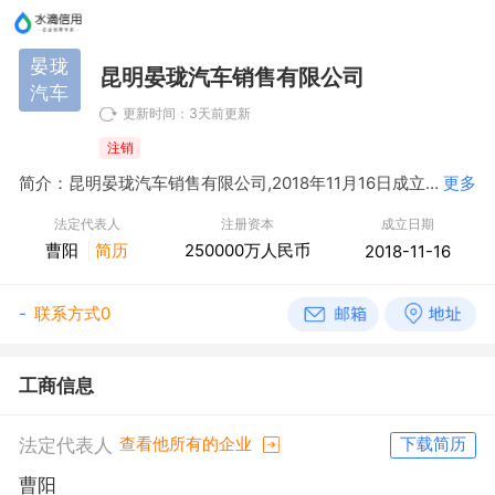
晏珑
昆明晏珑汽车销售有限公司
汽车
更新时间：3天前更新
注销
简介：昆明晏珑汽车销售有限公司,2018年11月16日成立，经营范围包括汽车、摩托车及配件的销售；汽车、摩托车修理与维护；企业管理；企业营销策划及形象设计；商务信息咨询（1、未经有关部门批准，不得以公开方式募集资金2、不得公开开展证券类产品和金融衍生品交易活动3、不得发放贷款4、不得对所投资企业以外的其他企业提供担保5、不得向投资者承诺投资本金不受损失或者承诺最低收益）；组织文化艺术交流活动；承办会议及商品展览展示活动；物业服务（依法须经批准的项目，经相关部门批准后方可开展经营活动）
更多
法定代表人
注册资本
成立日期
曹阳
简历
250000万人民币
2018-11-16
-
联系方式0
工商信息
法定代表人
查看他所有的企业
下载简历
曹阳