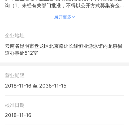
询（1、未经有关部门批准，不得以公开方式募集资金
2、不得公开开展证券类产品和金融衍生品交易活动3、
展开更多
不得发放贷款4、不得对所投资企业以外的其他企业提
供担保5、不得向投资者承诺投资本金不受损失或者承
诺最低收益）；组织文化艺术交流活动；承办会议及商
企业地址
品展览展示活动；物业服务（依法须经批准的项目，经
云南省昆明市盘龙区北京路延长线恒业游泳馆内龙泉街
相关部门批准后方可开展经营活动）
道办事处512室
营业期限
2018-11-16 至 2038-11-15
核准日期
2018-11-16