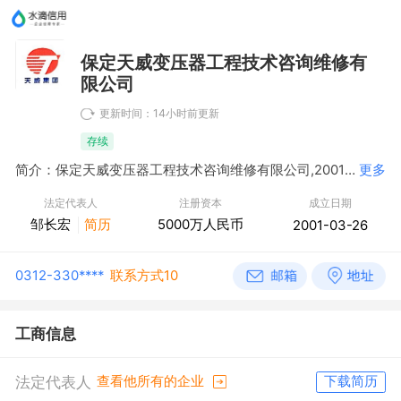
保定天威变压器工程技术咨询维修有
限公司
更新时间：14小时前更新
存续
简介：保定天威变压器工程技术咨询维修有限公司,2001年03月26日成立，经营范围包括变压器、整流器和电感器及电气设备的设计、制造、试验、安装的技术咨询、技术服务、维护、修理；变压器及零部件材料的销售；发电机及发电机组、配电开关控制设备、电力电子元器件、光伏设备及元器件、风能原动设备、电线、电缆、工业自动控制系统装置、电工仪器仪表、电工机械专用设备的研发、制造、销售、租赁、修理、安装；电力工程施工；风力发电；太阳能发电；核力发电；新能源专业技术咨询服务；节能技术推广服务；新能源技术推广服务；检测服务。（依法须经批准的项目，经相关部门批准后方可开展经营活动）
更多
法定代表人
注册资本
成立日期
邹长宏
简历
5000万人民币
2001-03-26
0312-330****
联系方式10
工商信息
法定代表人
查看他所有的企业
下载简历