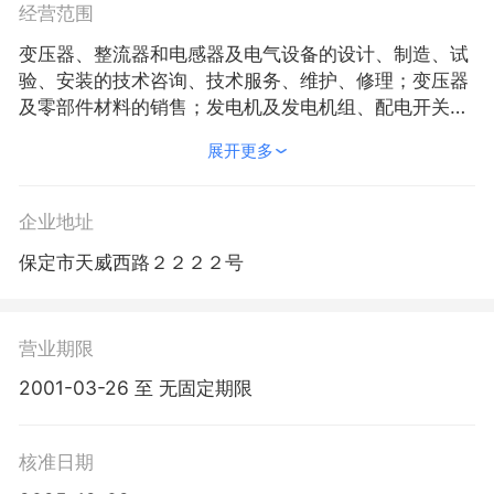
经营范围
变压器、整流器和电感器及电气设备的设计、制造、试
验、安装的技术咨询、技术服务、维护、修理；变压器
及零部件材料的销售；发电机及发电机组、配电开关控
制设备、电力电子元器件、光伏设备及元器件、风能原
展开更多
动设备、电线、电缆、工业自动控制系统装置、电工仪
器仪表、电工机械专用设备的研发、制造、销售、租
赁、修理、安装；电力工程施工；风力发电；太阳能发
企业地址
电；核力发电；新能源专业技术咨询服务；节能技术推
保定市天威西路２２２２号
广服务；新能源技术推广服务；检测服务。（依法须经
批准的项目，经相关部门批准后方可开展经营活动）
营业期限
2001-03-26 至 无固定期限
核准日期