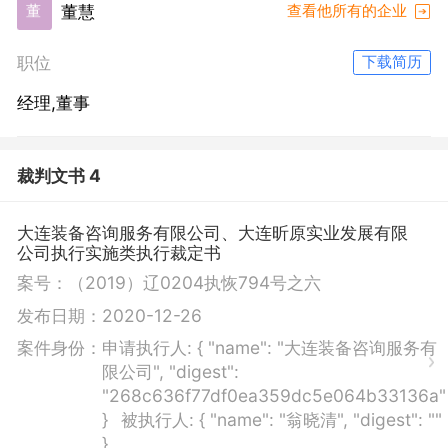
董慧
董
查看他所有的企业
职位
下载简历
经理,董事
裁判文书 4
大连装备咨询服务有限公司、大连昕原实业发展有限
公司执行实施类执行裁定书
案号：
（2019）辽0204执恢794号之六
发布日期：
2020-12-26
案件身份：
申请执行人:
{ "name": "大连装备咨询服务有
限公司", "digest":
"268c636f77df0ea359dc5e064b33136a"
}
被执行人:
{ "name": "翁晓清", "digest": ""
}