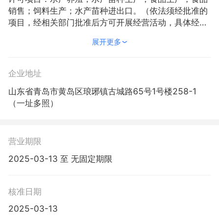
销售；饲料生产；水产苗种进出口。（依法须经批准的
项目，经相关部门批准后方可开展经营活动，具体经营
项目以相关部门批准文件或许可证件为准）一般项目：
展开更多
水产品批发；水产品零售；水产苗种销售；食用农产品
初加工；海水养殖和海洋生物资源利用装备制造；农、
林、牧、副、渔业专业机械的销售；生物饲料研发；畜
企业地址
牧渔业饲料销售；渔业机械制造；鱼病防治服务；渔业
山东省青岛市黄岛区琅琊镇古城路65号1号楼258-1
专业及辅助性活动；工程和技术研究和试验发展；技术
（一址多照）
服务、技术开发、技术咨询、技术交流、技术转让、技
术推广；货物进出口；技术进出口。（除依法须经批准
的项目外，凭营业执照依法自主开展经营活动）
营业期限
2025-03-13 至 无固定期限
核准日期
2025-03-13