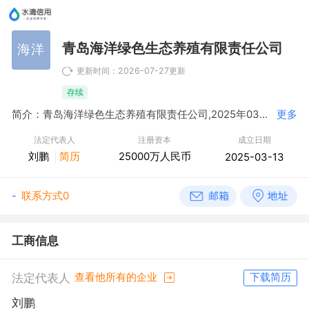
青岛海洋绿色生态养殖有限责任公司
海洋
更新时间：2026-07-27更新
存续
简介：青岛海洋绿色生态养殖有限责任公司,2025年03月13日成立，经营范围包括许可项目：水产养殖；水产苗种生产；食品生产；食品销售；饲料生产；水产苗种进出口。（依法须经批准的项目，经相关部门批准后方可开展经营活动，具体经营项目以相关部门批准文件或许可证件为准）一般项目：水产品批发；水产品零售；水产苗种销售；食用农产品初加工；海水养殖和海洋生物资源利用装备制造；农、林、牧、副、渔业专业机械的销售；生物饲料研发；畜牧渔业饲料销售；渔业机械制造；鱼病防治服务；渔业专业及辅助性活动；工程和技术研究和试验发展；技术服务、技术开发、技术咨询、技术交流、技术转让、技术推广；货物进出口；技术进出口。（除依法须经批准的项目外，凭营业执照依法自主开展经营活动）
更多
法定代表人
注册资本
成立日期
刘鹏
简历
25000万人民币
2025-03-13
-
联系方式0
工商信息
法定代表人
查看他所有的企业
下载简历
刘鹏