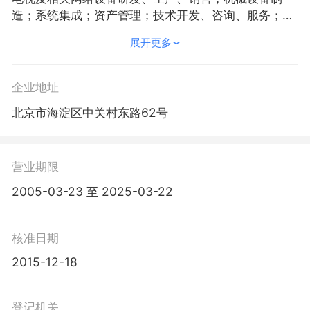
造；系统集成；资产管理；技术开发、咨询、服务；软
件开发、销售；集成电路设计、销售；电子元器件开
展开更多
发、生产、销售；电子元器件开发、生产、销售；进出
口业务。（依法须经批准的项目，经相关部门批准后依
批准的内容开展经营活动。）
企业地址
北京市海淀区中关村东路62号
营业期限
2005-03-23 至 2025-03-22
核准日期
2015-12-18
登记机关