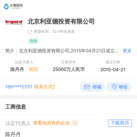
北京利亚德投资有限公司
更新时间：12小时前更新
存续
简介：北京利亚德投资有限公司,2015年04月21日成立，经营范围包括投资管理；资产管理。（“1、未经有关部门批准，不得以公开方式募集资金；2、不得公开开展证券类产品和金融衍生品交易活动；3、不得发放贷款；4、不得对所投资企业以外的其他企业提供担保；5、不得向投资者承诺投资本金不受损失或者承诺最低收益”；企业依法自主选择经营项目，开展经营活动；依法须经批准的项目，经相关部门批准后依批准的内容开展经营活动；不得从事本市产业政策禁止和限制类项目的经营活动。）
更多
法定代表人
注册资本
成立日期
陈丹丹
简历
25000万人民币
2015-04-21
186****5351
联系方式2
工商信息
法定代表人
查看他所有的企业
下载简历
陈丹丹