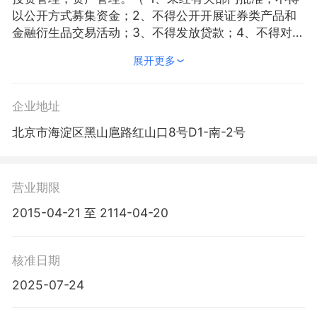
以公开方式募集资金；2、不得公开开展证券类产品和
金融衍生品交易活动；3、不得发放贷款；4、不得对所
投资企业以外的其他企业提供担保；5、不得向投资者
展开更多
承诺投资本金不受损失或者承诺最低收益”；企业依法
自主选择经营项目，开展经营活动；依法须经批准的项
目，经相关部门批准后依批准的内容开展经营活动；不
企业地址
得从事本市产业政策禁止和限制类项目的经营活动。）
北京市海淀区黑山扈路红山口8号D1-南-2号
营业期限
2015-04-21 至 2114-04-20
核准日期
2025-07-24