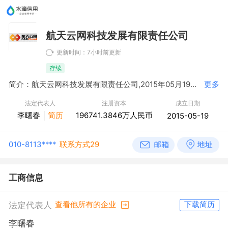
航天云网科技发展有限责任公司
更新时间：7小时前更新
存续
简介：航天云网科技发展有限责任公司,2015年05月19日成立，经营范围包括许可项目：在线数据处理与交易处理业务（经营类电子商务）；互联网信息服务；网络文化经营；第一类增值电信业务；第二类增值电信业务。（依法须经批准的项目，经相关部门批准后方可开展经营活动，具体经营项目以相关部门批准文件或许可证件为准）一般项目：软件开发；技术服务、技术开发、技术咨询、技术交流、技术转让、技术推广；计算机系统服务；信息系统集成服务；数据处理服务；软件外包服务；人工智能应用软件开发；人工智能基础软件开发；信息系统运行维护服务；工业互联网数据服务；计算机软硬件及辅助设备批发；工业控制计算机及系统销售；金属链条及其他金属制品销售；机械设备销售；电子产品销售；电子元器件零售；仪器仪表销售；文具用品批发；办公用品销售；化工产品销售（不含许可类化工产品）；货物进出口；技术进出口；进出口代理；社会经济咨询服务；企业管理咨询；非居住房地产租赁；物业管理。（除依法须经批准的项目外，凭营业执照依法自主开展经营活动）（不得从事国家和本市产业政策禁止和限制类项目的经营活动。）
更多
法定代表人
注册资本
成立日期
李曙春
简历
196741.3846万人民币
2015-05-19
010-8113****
联系方式29
工商信息
法定代表人
查看他所有的企业
下载简历
李曙春