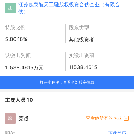
江苏疌泉航天工融股权投资合伙企业（有限合
江
伙）
持股比例
股东类型
5.8648%
其他投资者
认缴出资额
实缴出资额
11538.4615
11538.4615万元
打开小程序，查看全部股东信息
主要人员 10
原诚
原
查看他所有的企业
职位
下载简历