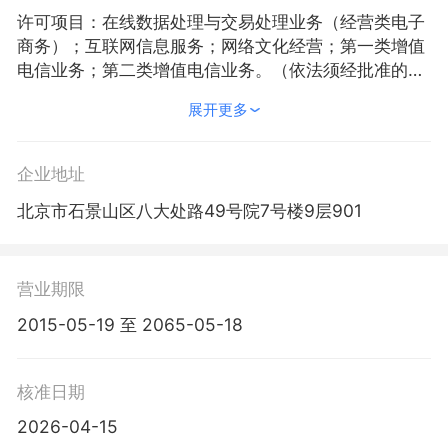
许可项目：在线数据处理与交易处理业务（经营类电子
商务）；互联网信息服务；网络文化经营；第一类增值
电信业务；第二类增值电信业务。（依法须经批准的项
目，经相关部门批准后方可开展经营活动，具体经营项
展开更多
目以相关部门批准文件或许可证件为准）一般项目：软
件开发；技术服务、技术开发、技术咨询、技术交流、
技术转让、技术推广；计算机系统服务；信息系统集成
企业地址
服务；数据处理服务；软件外包服务；人工智能应用软
北京市石景山区八大处路49号院7号楼9层901
件开发；人工智能基础软件开发；信息系统运行维护服
务；工业互联网数据服务；计算机软硬件及辅助设备批
发；工业控制计算机及系统销售；金属链条及其他金属
制品销售；机械设备销售；电子产品销售；电子元器件
营业期限
零售；仪器仪表销售；文具用品批发；办公用品销售；
2015-05-19 至 2065-05-18
化工产品销售（不含许可类化工产品）；货物进出口；
技术进出口；进出口代理；社会经济咨询服务；企业管
理咨询；非居住房地产租赁；物业管理。（除依法须经
核准日期
批准的项目外，凭营业执照依法自主开展经营活动）
2026-04-15
（不得从事国家和本市产业政策禁止和限制类项目的经