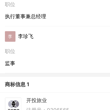
职位
执行董事兼总经理
李珍飞
李
职位
监事
商标信息 1
开投旅业