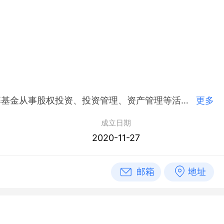
简介：云南省重点产业投资基金合伙企业（有限合伙）,2020年11月27日成立，经营范围包括一般项目：以私募基金从事股权投资、投资管理、资产管理等活动（须在中国证券投资基金业协会完成登记备案后方可从事经营活动）。（除依法须经批准的项目外，凭营业执照依法自主开展经营活动）
更多
成立日期
2020-11-27