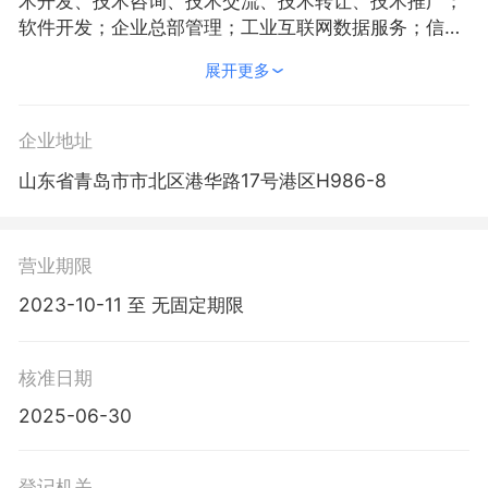
术开发、技术咨询、技术交流、技术转让、技术推广；
软件开发；企业总部管理；工业互联网数据服务；信息
系统集成服务；商业综合体管理服务；人力资源服务
展开更多
（不含职业中介活动、劳务派遣服务）；软件外包服
务；工程造价咨询业务；计算机软硬件及辅助设备零
售；专业设计服务；信息技术咨询服务；自有资金投资
企业地址
的资产管理服务；票据信息咨询服务；融资咨询服务；
山东省青岛市市北区港华路17号港区H986-8
知识产权服务（专利代理服务除外）；非融资担保服
务；土地使用权租赁；价格鉴证评估；公共事业管理服
务；采购代理服务；企业信用调查和评估；版权代理；
办公服务；计算机及通讯设备租赁；生态保护区管理服
营业期限
务；园区管理服务；商务秘书服务；工程管理服务；餐
2023-10-11 至 无固定期限
饮管理；对外承包工程；租赁服务（不含许可类租赁服
务）；组织文化艺术交流活动；市场主体登记注册代
理；电影摄制服务；信息系统运行维护服务；酒店管
核准日期
理；招投标代理服务；物业管理；国内货物运输代理；
2025-06-30
办公用品销售；国际船舶管理业务；机械电气设备销
售；制冷、空调设备销售；家用电器销售；五金产品零
售；建筑材料销售；日用百货销售；会议及展览服务；
登记机关