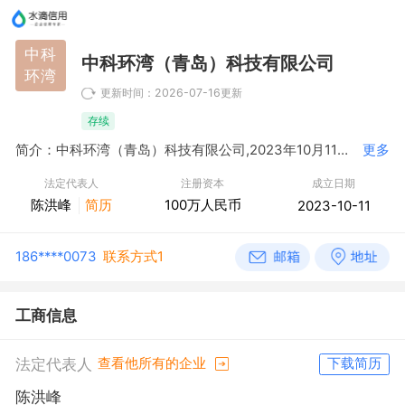
中科
中科环湾（青岛）科技有限公司
环湾
更新时间：2026-07-16更新
存续
简介：中科环湾（青岛）科技有限公司,2023年10月11日成立，经营范围包括一般项目：工程和技术研究和试验发展；技术服务、技术开发、技术咨询、技术交流、技术转让、技术推广；软件开发；企业总部管理；工业互联网数据服务；信息系统集成服务；商业综合体管理服务；人力资源服务（不含职业中介活动、劳务派遣服务）；软件外包服务；工程造价咨询业务；计算机软硬件及辅助设备零售；专业设计服务；信息技术咨询服务；自有资金投资的资产管理服务；票据信息咨询服务；融资咨询服务；知识产权服务（专利代理服务除外）；非融资担保服务；土地使用权租赁；价格鉴证评估；公共事业管理服务；采购代理服务；企业信用调查和评估；版权代理；办公服务；计算机及通讯设备租赁；生态保护区管理服务；园区管理服务；商务秘书服务；工程管理服务；餐饮管理；对外承包工程；租赁服务（不含许可类租赁服务）；组织文化艺术交流活动；市场主体登记注册代理；电影摄制服务；信息系统运行维护服务；酒店管理；招投标代理服务；物业管理；国内货物运输代理；办公用品销售；国际船舶管理业务；机械电气设备销售；制冷、空调设备销售；家用电器销售；五金产品零售；建筑材料销售；日用百货销售；会议及展览服务；第二类医疗器械租赁。（除依法须经批准的项目外，凭营业执照依法自主开展经营活动）许可项目：第二类增值电信业务；互联网信息服务；建设工程施工；建设工程监理；第一类增值电信业务；省际普通货船运输、省内船舶运输；旅游业务；港口经营；国家秘密载体技术服务；建筑劳务分包；第三类医疗器械经营。（依法须经批准的项目，经相关部门批准后方可开展经营活动，具体经营项目以相关部门批准文件或许可证件为准）
更多
法定代表人
注册资本
成立日期
陈洪峰
简历
100万人民币
2023-10-11
186****0073
联系方式1
工商信息
法定代表人
查看他所有的企业
下载简历
陈洪峰