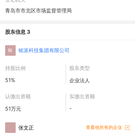
第二类医疗器械租赁。（除依法须经批准的项目外，凭
营业执照依法自主开展经营活动）许可项目：第二类增
青岛市市北区市场监督管理局
值电信业务；互联网信息服务；建设工程施工；建设工
程监理；第一类增值电信业务；省际普通货船运输、省
内船舶运输；旅游业务；港口经营；国家秘密载体技术
股东信息 3
服务；建筑劳务分包；第三类医疗器械经营。（依法须
经批准的项目，经相关部门批准后方可开展经营活动，
铭派科技集团有限公司
铭
具体经营项目以相关部门批准文件或许可证件为准）
持股比例
股东类型
51%
企业法人
认缴出资额
实缴出资额
-
51万元
张文正
查看他所有的企业