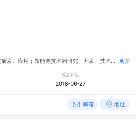
简介：云南浩润涞科技有限公司,2018年06月27日成立，经营范围包括净水设备维修、保养服务；新能源技术的研发、应用；新能源技术的研究、开发、技术咨询、技术服务及技术转让；水净化工程；营销策划；环境监测专用仪器仪表制造；其他水的处理、利用与分配。（依法须经批准的项目，经相关部门批准后方可开展经营活动）
更多
成立日期
2018-06-27