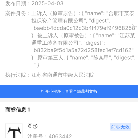
发布日期：
2025-04-03
案件身份：
上诉人（原审原告）:
{ "name": "合肥市某泰
担保资产管理有限公司", "digest":
"baebb4dcda0c12c3b4f479ef94968258"
}
被上诉人（原审被告）:
{ "name": "江苏某
通重工装备有限公司", "digest":
"b832ba9f5d1a5a72d258fec1ef7cd162"
}
原审第三人:
{ "name": "陈某甲", "digest":
"" }
执行法院：
江苏省南通市中级人民法院
打开小程序，查看全部裁判文书
商标信息 1
图形
商标无效
注册号：4063442