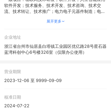
软件开发；技术服务、技术开发、技术咨询、技术交
流、技术转让、技术推广；电力电子元器件制造；电力
电子元器件销售；电子测量仪器制造；电子测量仪器销
展开更多
售；集成电路制造；集成电路销售；集成电路设计；雷
达及配套设备制造；雷达、无线电导航设备专业修理；
可穿戴智能设备制造；智能家庭消费设备制造；集成电
企业地址
路芯片及产品制造；集成电路芯片及产品销售；电子元
浙江省台州市仙居县白塔镇工业园区优亿路28号星石器
器件制造；电子元器件批发；电子元器件零售；电子
蓝湾科创中心6号楼326室（仅限办公使用）
（气）物理设备及其他电子设备制造；信息技术咨询服
务；网络技术服务；信息系统集成服务；物联网技术服
务；网络设备制造；网络设备销售；信息系统运行维护
服务；计算机软硬件及外围设备制造；安防设备制造；
营业期限
安防设备销售；人工智能行业应用系统集成服务；智能
2023-12-06 至 9999-09-09
家庭消费设备销售；物联网应用服务；广告设计、代
理；广告发布；广告制作；企业管理咨询；信息咨询服
务（不含许可类信息咨询服务）；互联网销售（除销售
核准日期
需要许可的商品）；技术进出口；货物进出口（除依法
2024-07-22
须经批准的项目外，凭营业执照依法自主开展经营活