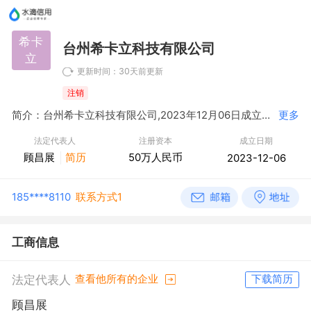
希卡
台州希卡立科技有限公司
立
更新时间：30天前更新
注销
简介：台州希卡立科技有限公司,2023年12月06日成立，经营范围包括一般项目：物联网技术研发；软件开发；人工智能应用软件开发；技术服务、技术开发、技术咨询、技术交流、技术转让、技术推广；电力电子元器件制造；电力电子元器件销售；电子测量仪器制造；电子测量仪器销售；集成电路制造；集成电路销售；集成电路设计；雷达及配套设备制造；雷达、无线电导航设备专业修理；可穿戴智能设备制造；智能家庭消费设备制造；集成电路芯片及产品制造；集成电路芯片及产品销售；电子元器件制造；电子元器件批发；电子元器件零售；电子（气）物理设备及其他电子设备制造；信息技术咨询服务；网络技术服务；信息系统集成服务；物联网技术服务；网络设备制造；网络设备销售；信息系统运行维护服务；计算机软硬件及外围设备制造；安防设备制造；安防设备销售；人工智能行业应用系统集成服务；智能家庭消费设备销售；物联网应用服务；广告设计、代理；广告发布；广告制作；企业管理咨询；信息咨询服务（不含许可类信息咨询服务）；互联网销售（除销售需要许可的商品）；技术进出口；货物进出口（除依法须经批准的项目外，凭营业执照依法自主开展经营活动）。
更多
法定代表人
注册资本
成立日期
顾昌展
简历
50万人民币
2023-12-06
185****8110
联系方式1
工商信息
法定代表人
查看他所有的企业
下载简历
顾昌展