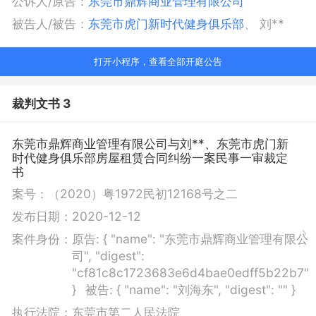
公诉人/原告：
东莞市鼎辉商业管理有限公司
被告人/被告：
东莞市虎门新时代健身俱乐部
、
刘**
打开小程序，查看全部开庭公告
裁判文书 3
东莞市鼎辉商业管理有限公司与刘**、东莞市虎门新
时代健身俱乐部房屋租赁合同纠纷一案民事一审裁定
书
案号：
（2020）粤1972民初12168号之二
发布日期：
2020-12-12
案件身份：
原告:
{ "name": "东莞市鼎辉商业管理有限公
司", "digest":
"cf81c8c1723683e6d4bae0edff5b22b7"
}
被告:
{ "name": "刘海东", "digest": "" }
执行法院：
东莞市第二人民法院