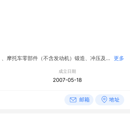
简介：忠县长轴锻造有限责任公司,2007年05月18日成立，经营范围包括一般项目：汽车零部件（不含发动机）、摩托车零部件（不含发动机）锻造、冲压及机械加工。[以上经营范围法律、法规禁止经营的不得经营；法律、法规规定应经审批而未获审批前不得经营]*（除依法须经批准的项目外，凭营业执照依法自主开展经营活动）
更多
成立日期
2007-05-18