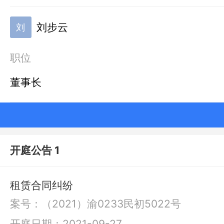
刘步云
刘
职位
董事长
开庭公告 1
租赁合同纠纷
案号：
（2021）渝0233民初5022号
开庭日期：
2021-09-27