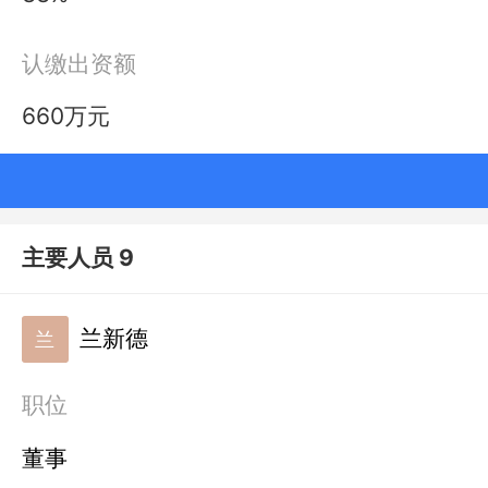
认缴出资额
660万元
主要人员 9
兰新德
兰
职位
董事