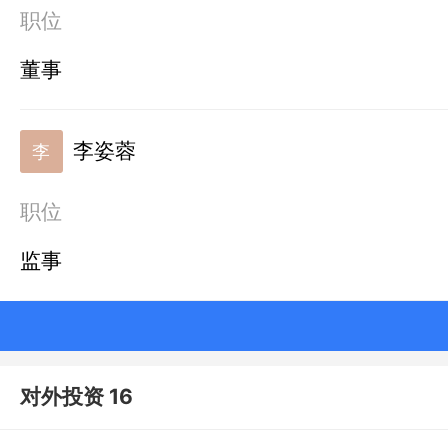
职位
董事
李姿蓉
李
职位
监事
对外投资 16