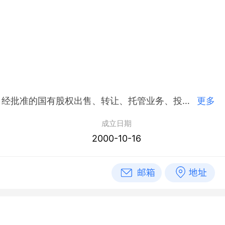
简介：楚雄市产业发展投资集团有限公司,2000年10月16日成立，经营范围包括市属国有股权资本的管理经营；经批准的国有股权出售、转让、托管业务、投资。（以上经营范围中涉及国家专项审批的，凭有效的《许可证》、《资质证》开展生产经营）
更多
成立日期
2000-10-16