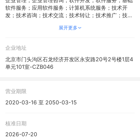
企业管理；企业管理咨询；软件开发；软件服务；基础
软件服务；应用软件服务；计算机系统服务；技术开
发；技术咨询；技术交流；技术转让；技术推广；技术
服务；组织文化艺术交流活动（不含营业性演出）；市
展开更多
场调查；经济贸易咨询；教育咨询（不含出国留学咨询
与中介服务）；公共关系服务；企业策划；设计、制
作、代理、发布广告；会议服务；电脑动画设计；翻译
企业地址
服务；商标代理；文艺创作；承办展览展示活动；软件
北京市门头沟区石龙经济开发区永安路20号2号楼1层4
咨询；产品设计；包装装潢设计；体育咨询；影视策
单元101室-CZB046
划；餐饮管理（未取得专项许可不得经营餐饮服务）；
酒店管理；版权代理。（市场主体依法自主选择经营项
目，开展经营活动；依法须经批准的项目，经相关部门
批准后依批准的内容开展经营活动；不得从事国家和本
营业期限
市产业政策禁止和限制类项目的经营活动。）
2020-03-16 至 2050-03-15
核准日期
2026-07-20