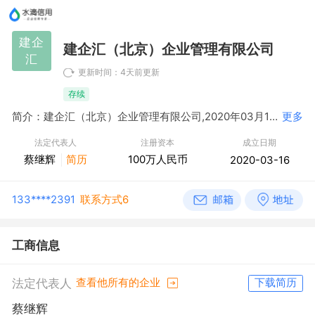
建企
建企汇（北京）企业管理有限公司
汇
更新时间：4天前更新
存续
简介：建企汇（北京）企业管理有限公司,2020年03月16日成立，经营范围包括企业管理；企业管理咨询；软件开发；软件服务；基础软件服务；应用软件服务；计算机系统服务；技术开发；技术咨询；技术交流；技术转让；技术推广；技术服务；组织文化艺术交流活动（不含营业性演出）；市场调查；经济贸易咨询；教育咨询（不含出国留学咨询与中介服务）；公共关系服务；企业策划；设计、制作、代理、发布广告；会议服务；电脑动画设计；翻译服务；商标代理；文艺创作；承办展览展示活动；软件咨询；产品设计；包装装潢设计；体育咨询；影视策划；餐饮管理（未取得专项许可不得经营餐饮服务）；酒店管理；版权代理。（市场主体依法自主选择经营项目，开展经营活动；依法须经批准的项目，经相关部门批准后依批准的内容开展经营活动；不得从事国家和本市产业政策禁止和限制类项目的经营活动。）
更多
法定代表人
注册资本
成立日期
蔡继辉
简历
100万人民币
2020-03-16
133****2391
联系方式6
工商信息
法定代表人
查看他所有的企业
下载简历
蔡继辉