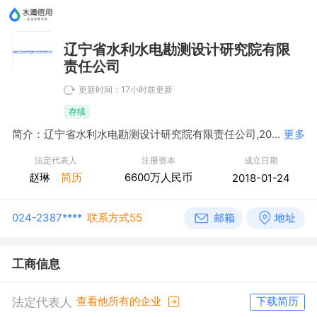
辽宁省水利水电勘测设计研究院有限
责任公司
更新时间：17小时前更新
存续
简介：辽宁省水利水电勘测设计研究院有限责任公司,2018年01月24日成立，经营范围包括水利水电工程勘测设计及环境影响综合评价，工业民用建筑勘测设计及岩土工程设计与施工监测；以上项目技术咨询、服务；可承担各类土木工程、建筑工程、线路管道和设备安装工程及装修工程项目的勘察、设计、监理以及与工程建设有关重要设备、材料采购招标代理，房屋租赁，建设项目水资源论证，水文水资源调查评价，市政公用行业设计；工程造价，水土保持方案设计，水土保持监测；工程总承包，项目管理；承包境外水利工程和境内国际招标工程，承包境外水利工程勘探、设计、咨询和监理项目，上述境外工程所需的设备、材料出口，燃煤及其它供热。
更多
法定代表人
注册资本
成立日期
赵琳
简历
6600万人民币
2018-01-24
024-2387****
联系方式55
工商信息
法定代表人
查看他所有的企业
下载简历