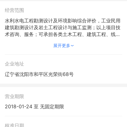
经营范围
水利水电工程勘测设计及环境影响综合评价，工业民用
建筑勘测设计及岩土工程设计与施工监测；以上项目技
术咨询、服务；可承担各类土木工程、建筑工程、线路
管道和设备安装工程及装修工程项目的勘察、设计、监
展开更多
理以及与工程建设有关重要设备、材料采购招标代理，
房屋租赁，建设项目水资源论证，水文水资源调查评
价，市政公用行业设计；工程造价，水土保持方案设
企业地址
计，水土保持监测；工程总承包，项目管理；承包境外
辽宁省沈阳市和平区光荣街68号
水利工程和境内国际招标工程，承包境外水利工程勘
探、设计、咨询和监理项目，上述境外工程所需的设
备、材料出口，燃煤及其它供热。
营业期限
2018-01-24 至 无固定期限
核准日期